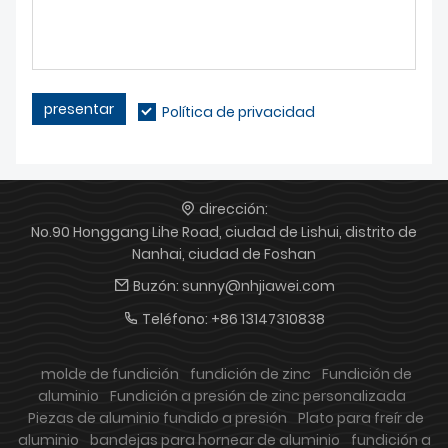
presentar
Política de privacidad
dirección:
No.90 Honggang Lihe Road, ciudad de Lishui, distrito de
Nanhai, ciudad de Foshan
Buzón:
sunny@nhjiawei.com
Teléfono:
+86 13147310838
molde de fundición
fundición de zinc
Fundición de
aluminio
Fundición a presión de zinc personalizada
Piezas de aluminio fundido a presión
Plato para freír de
aluminio
bandejas para hornear de aluminio
fundición a