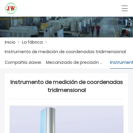
العربية
Български
Deutsch
English
Inicio
>
La fábrica
>
Instrumento de medición de coordenadas tridimensional
INICIO
Compañía Jiawei
Mecanizado de precisión CNC
PRODUCTOS
Instrumento de medición de coordenadas
NOTICIAS
tridimensional
CASO
LA FÁBRICA
CONTÁCTENOS