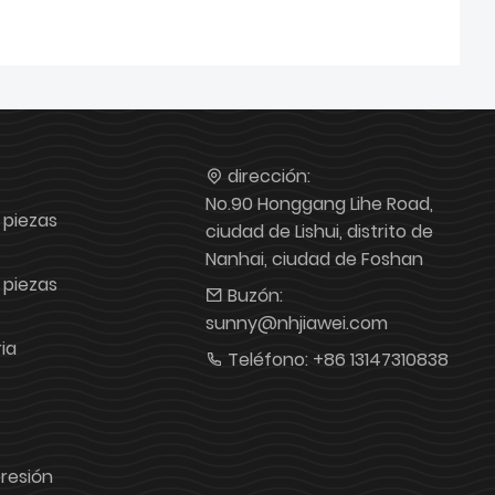
dirección:
No.90 Honggang Lihe Road,
 piezas
ciudad de Lishui, distrito de
Nanhai, ciudad de Foshan
 piezas
Buzón:
sunny@nhjiawei.com
ia
Teléfono:
+86 13147310838
presión