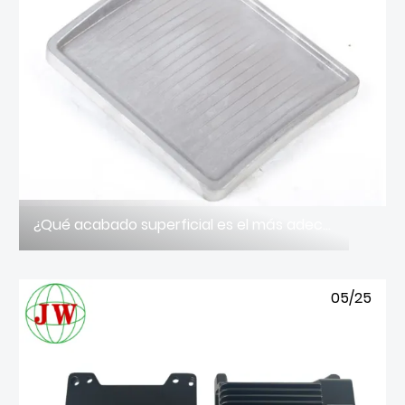
¿Qué acabado superficial es el más adecuado para componentes industriales de aluminio fundido de alta gama?
05/25