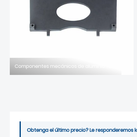
Componentes mecánicos de aluminio fundido a presión y moldes de fundición: Precisión y durabilidad en maquinaria industrial.
Obtenga el último precio? Le responderemos lo 