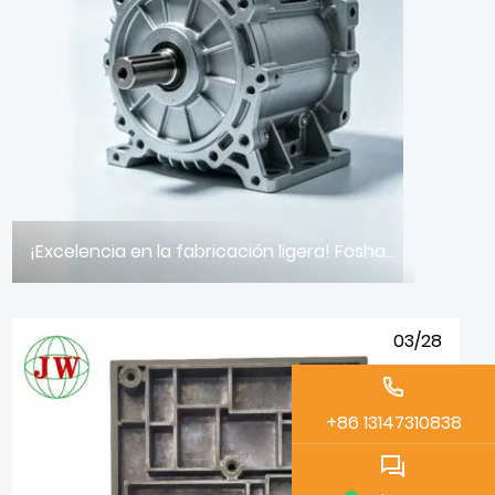
¡Excelencia en la fabricación ligera! Foshan Jiawei Metal impulsa la producción de componentes industriales de fundición de aluminio de alta gama.
03/28
+86 13147310838