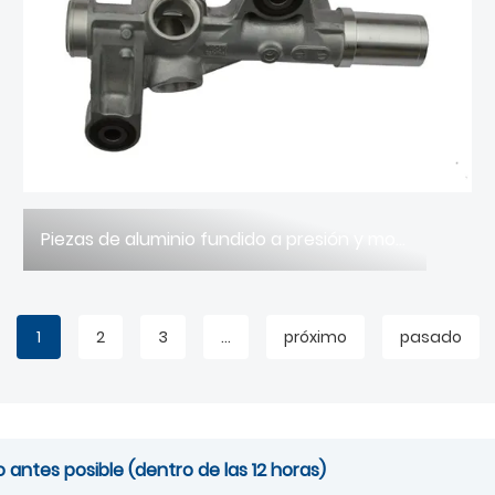
Piezas de aluminio fundido a presión y moldes de fundición a presión para motocicletas: Impulsando el rendimiento y la innovación en ligereza en la industria de la motocicleta.
1
2
3
...
próximo
pasado
antes posible (dentro de las 12 horas)