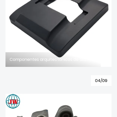
Componentes arquitectónicos de aluminio fundido a presión de alta resistencia y soluciones de fabricación de moldes a medida.
04/09