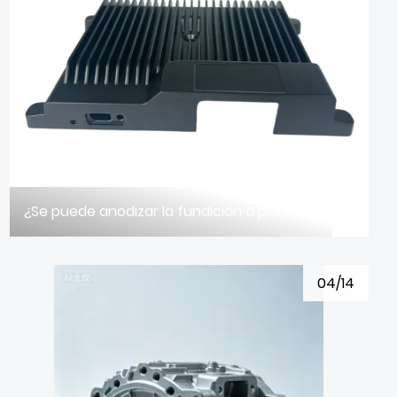
¿Se puede anodizar la fundición a presión de aleación de aluminio?
04/14