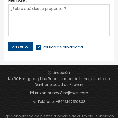
Mensaje :
*
presentar
Política de privacidad
dirección:
No.90 Honggang Lihe Road, ciudad de Lishui, distrito de
Nanhai, ciudad de Foshan
Buzón:
sunny@nhjiawei.com
Teléfono:
+86 13147310838
galvanoplastia de piezas fundidas de aluminio
fundición