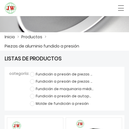
العربية
Български
Deutsch
English
Inicio
>
Productos
>
Piezas de aluminio fundido a presión
INICIO
LISTAS DE PRODUCTOS
PRODUCTOS
categoría:
Fundición a presión de piezas de muebles
NOTICIAS
Fundición a presión de piezas de comunicación
Fundición de maquinaria médica
CASO
Fundición a presión de autopartes
Molde de fundición a presión
LA FÁBRICA
CONTÁCTENOS