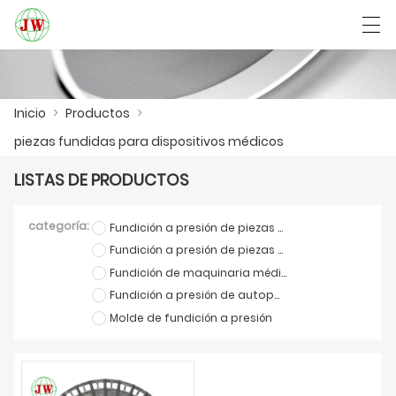
العربية
Български
Deutsch
English
Inicio
>
Productos
>
piezas fundidas para dispositivos médicos
INICIO
LISTAS DE PRODUCTOS
PRODUCTOS
categoría:
Fundición a presión de piezas de muebles
NOTICIAS
Fundición a presión de piezas de comunicación
Fundición de maquinaria médica
CASO
Fundición a presión de autopartes
Molde de fundición a presión
LA FÁBRICA
CONTÁCTENOS