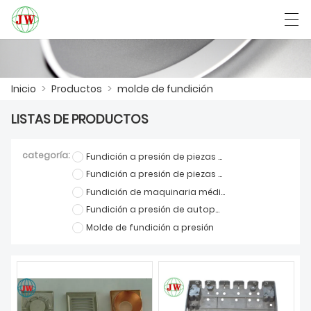
العربية
Български
Deutsch
English
Inicio
>
Productos
>
molde de fundición
LISTAS DE PRODUCTOS
INICIO
categoría:
Fundición a presión de piezas de muebles
PRODUCTOS
Fundición a presión de piezas de comunicación
Fundición de maquinaria médica
NOTICIAS
Fundición a presión de autopartes
CASO
Molde de fundición a presión
LA FÁBRICA
CONTÁCTENOS