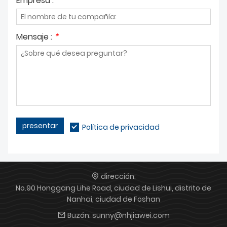
Empresa :
Mensaje :
*
presentar
Política de privacidad
dirección:
No.90 Honggang Lihe Road, ciudad de Lishui, distrito de
Nanhai, ciudad de Foshan
Buzón:
sunny@nhjiawei.com