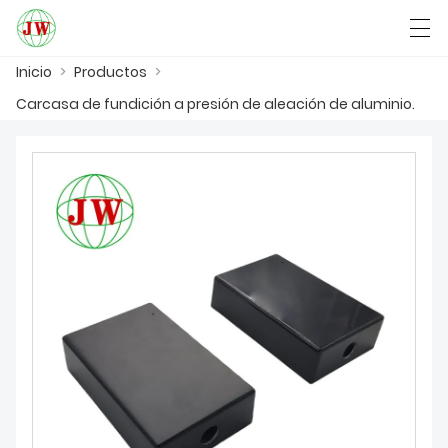
Inicio
>
Productos
>
العربية
Български
Deutsch
English
Carcasa de fundición a presión de aleación de aluminio.
INICIO
PRODUCTOS
NOTICIAS
CASO
LA FÁBRICA
CONTÁCTENOS