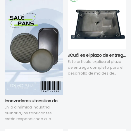
¿Cuál es el plazo de entrega para el desarrollo de nuevas herramientas de fundición a presión?
Este artículo explica el plazo
de entrega completo para el
desarrollo de moldes de
fundición a presión
personalizados bajo el
proceso estándar de
fundición a alta presión, y
Innovadores utensilios de cocina no tóxicos revolucionan la experiencia culinaria
detalla cinco dimensiones
En la dinámica industria
clave que influyen en él. El ciclo
culinaria, los fabricantes
total varía de 25 a 60 días
están respondiendo a la
hábiles, dependiendo de las
demanda de utensilios de
etapas secuenciales de
cocina seguros y eficientes.