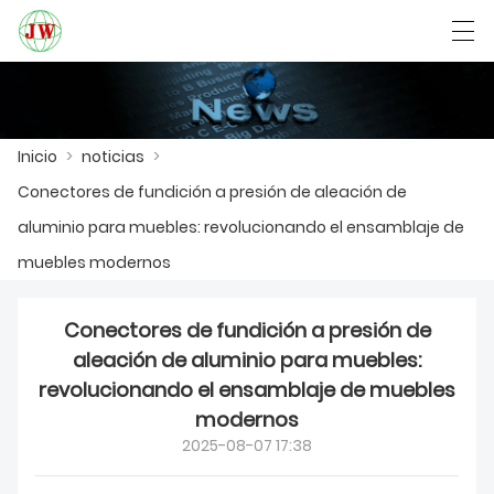
العربية
Български
Deutsch
English
Inicio
>
noticias
>
Conectores de fundición a presión de aleación de
INICIO
aluminio para muebles: revolucionando el ensamblaje de
PRODUCTOS
muebles modernos
NOTICIAS
Conectores de fundición a presión de
CASO
aleación de aluminio para muebles:
revolucionando el ensamblaje de muebles
LA FÁBRICA
modernos
2025-08-07 17:38
CONTÁCTENOS